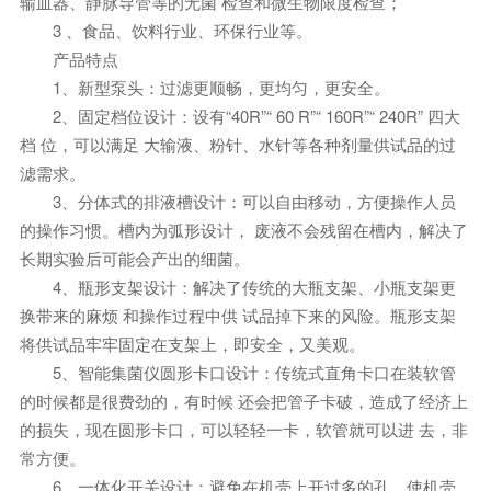
输血器、静脉导管等的无菌 检查和微生物限度检查；
3 、食品、饮料行业、环保行业等。
产品特点
1、新型泵头：过滤更顺畅，更均匀，更安全。
2、固定档位设计：设有“40R”“ 60 R”“ 160R”“ 240R” 四大
档 位，可以满足 大输液、粉针、水针等各种剂量供试品的过
滤需求。
3、分体式的排液槽设计：可以自由移动，方便操作人员
的操作习惯。槽内为弧形设计， 废液不会残留在槽内，解决了
长期实验后可能会产出的细菌。
4、瓶形支架设计：解决了传统的大瓶支架、小瓶支架更
换带来的麻烦 和操作过程中供 试品掉下来的风险。瓶形支架
将供试品牢牢固定在支架上，即安全，又美观。
5、智能集菌仪圆形卡口设计：传统式直角卡口在装软管
的时候都是很费劲的，有时候 还会把管子卡破，造成了经济上
的损失，现在圆形卡口，可以轻轻一卡，软管就可以进 去，非
常方便。
6、一体化开关设计：避免在机壳上开过多的孔，使机壳