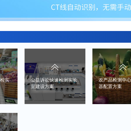
快检实
公益诉讼快速检测实验
农产品检测中
室建设方案
器配置方案
设**
一、项目背景1.1 建设现
一、方案背景快
，科
状检察机关近年来积极开
验室的作用就是