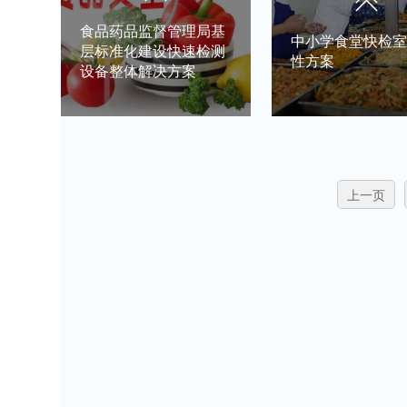
名称用途说明数量1、快
学、准确地衡量食
检室快检设备1便携式多
生和营养状况，快
食品药品监督管理局基
中小学食堂快检
层标准化建设快速检测
功能食品安全···
效地检测食品···
性方案
设备整体解决方案
1高智能综合农残速测仪
学校食堂主要针对
ST-NY12T广泛应用于主
面、蔬菜、水果、
上一页
要用于蔬菜、水果、茶
肉及肉制品、茶叶
叶、粮食、农副产品等食
品等食品，通过确
品中有机···
成分达标和抑···