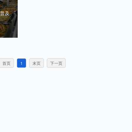
品的卫
展公益诉讼工作以来，取
时间内检测食品
速、高
得了巨大成就，得到了社
符合国家规定的
室普及
会各界的···
要求，如即将···
粮油米
酒类、
首页
1
末页
下一页
、调味
保营养