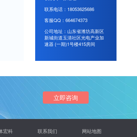
联系电话：18053625686
客服QQ：664674373
公司地址：山东省潍坊高新区
新城街道玉清社区光电产业加
速器 (一期)1号楼415房间
立即咨询
体宏科
联系我们
网站地图