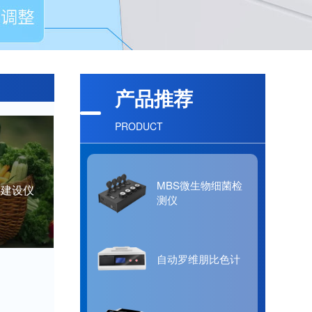
产品推荐
PRODUCT
MBS微生物细菌检
心建设仪
测仪
自动罗维朋比色计
速检测实
在*短的