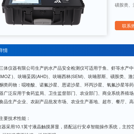
磺胺类、激
联系热
详情
仪器有限公司生产的水产品安全检测仪可适用于鱼、虾等水产中孔雀
 AMOZ )、呋喃妥因(AHD)、呋喃西林(SEM)、呋喃那斯、磺
酮类药物：噁喹酸、诺氟沙星、恩诺沙星、环丙沙星、氧氟沙星等药
泛应用于食药监局、卫生监督部门、农业部门、商业系统养殖场
食品生产企业、农副产品批发市场、农业生产基地、超市、餐厅、高
要技术性能：
采用10.1英寸液晶触摸屏显，搭配运行安卓智能操作系统，主控芯片采用AR