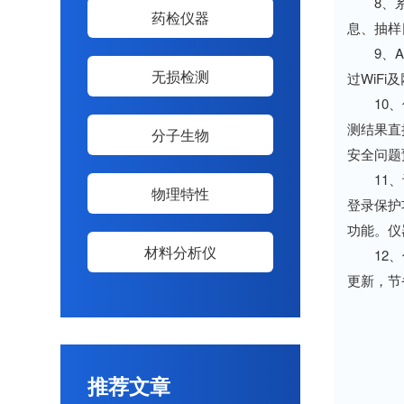
8、系统
药检仪器
息、抽样
9、A4
无损检测
过WiF
10、仪
测结果直
分子生物
安全问题
11、设
物理特性
登录保护
功能。仪
材料分析仪
12、仪
更新，节
推荐文章