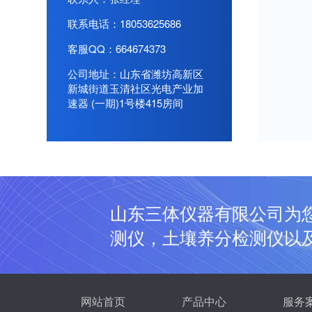
联系电话：18053625686
客服QQ：664674373
公司地址：山东省潍坊高新区
新城街道玉清社区光电产业加
速器 (一期)1号楼415房间
山东三体仪器有限公司为
测仪，土壤养分检测仪以
网站首页
产品中心
服务