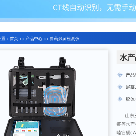
位置：
首页
>>
产品中心
>>
兽药残留检测仪
水产
产品
屏幕
胶体
山东
虾等水产
喃它酮( 