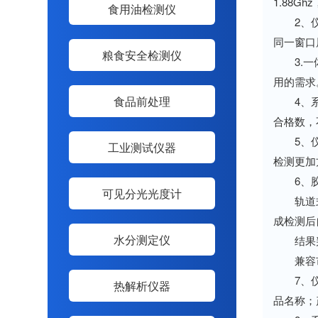
1.88G
食用油检测仪
2、仪器
同一窗口
粮食安全检测仪
3.一体
用的需求。
食品前处理
4、系统
合格数，
5、仪器
工业测试仪器
检测更加
6、胶
可见分光光度计
轨道式自
成检测后
水分测定仪
结果判
兼容市
7、仪器
热解析仪器
品名称；