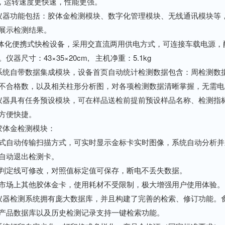
hz，运转速度更快速，性能更强。
功能包括：胶体金检测模块、数字化管理模块、无线通讯模块等，
展示检测结果。
化便携式快检设备，采用交直流两用供电方式，可连接车载电源，配
仪器尺寸：43×35×20cm, 主机净重：5.1kg
自带数据集成模块，设备首页自动统计检测数据包含：周检测数据
不合格数，以及相关柱形分析图，对各项检测数据清晰掌握，无需电
具有任务预设模块，可在样品送检前提前预设样品名称、检测指标
方便快捷。
体金检测模块：
动传输扫描方式，可实时显示金标卡实时图像，系统自动分析并呈
自动退出检测卡。
定线可修改，对照值标定值可保存，断电不丢失数据。
场上其他胶体金卡，使用耗材不受限制，极大增强用户使用体验。
检测系统拥有庞大数据库，并且构建了完善的检索、修订功能。食
产品数据库以及历史检测记录支持一键检索功能。