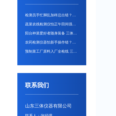
检测员手忙脚乱加样总出错？三体宏科全自动农药残留检测仪，全流程自动操作零人工失误
蔬菜农残检测仪怕正午田间强光看不清？三体宏科全遮光触控屏 大太阳下地头操作读数不晃眼
阳台种菜爱好者随身装备 三体宏科便携式农残检测仪 自家种的菜摘前地头扫一遍
农药检测仪器怕新手操作错？三体宏科步骤弹窗提醒选错参数自动回退重置
预制菜工厂原料入厂全检线 三体宏科全自动农残检测仪 对接产线自动同步检测数据
联系我们
山东三体仪器有限公司
联系人：张经理