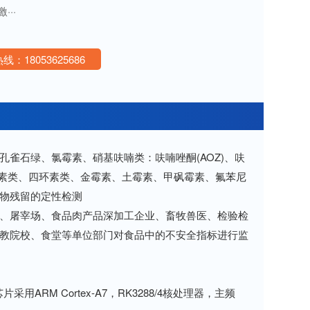
···
线：18053625686
石绿、氯霉素、硝基呋喃类：呋喃唑酮(AOZ)、呋
胺类、激素类、四环素类、金霉素、土霉素、甲砜霉素、氟苯尼
物残留的定性检测
、屠宰场、食品肉产品深加工企业、畜牧兽医、检验检
教院校、食堂等单位部门对食品中的不安全指标进行监
M Cortex-A7，RK3288/4核处理器，主频