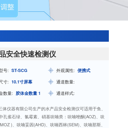
品安全快速检测仪
型号:
ST-SCG
外观属性:
便携式
尺寸:
10.1寸屏幕
通道数量:
金数量:
胶体金数量 1
通道样式:
三体仪器有限公司生产的水产品安全检测仪可适用于鱼、
中孔雀石绿、氯霉素、硝基呋喃类：呋喃唑酮(AOZ)、呋
AMOZ )、呋喃妥因(AHD)、呋喃西林(SEM)、呋喃那斯、