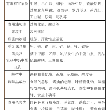
有毒有害物质
甲醛、吊白块、硼砂、面粉中铝、硫酸铝钾、
过氧化苯甲酰、溴酸钾、罗丹明B、苏丹红、
工业碱、尿素、明矾等
食用油检测
过氧化值、酸价等
果蔬中
农药残留
病害肉诊断
组胺、挥发性盐基氮
重金属含量
铅、镉、铬、汞、砷、锡、镍、铝等
酒类及
酒中甲醇、乙醇、乳品及牛奶中蛋白质、乳品
乳品牛奶中蛋
硫氰酸钠、三聚氰胺，
白质
蜂蜜中
果糖和葡萄糖、蔗糖、淀粉酶、酸度等
调味品成分
食醋的总酸、酱油的总酸、味精硫化钠、味精
谷氨酸钠、酱油氨基酸态氮、食盐中亚铁氰化
钾、食盐中碘等
食用色素类
红色色素（胭脂红、苋菜红、诱惑红）、黄色
色素（柠檬黄、日落黄、碱性橙）、蓝色色素