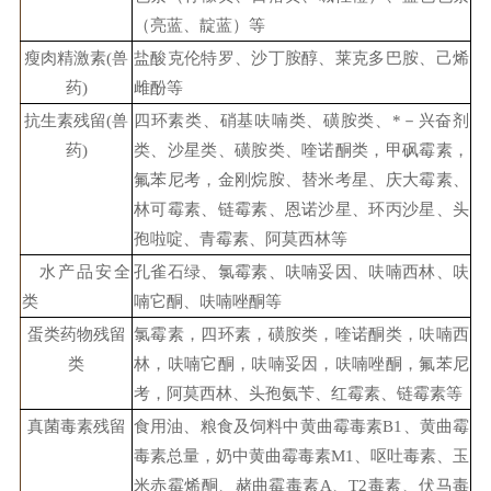
（亮蓝、靛蓝）等
瘦肉精激素(兽
盐酸克伦特罗、沙丁胺醇、莱克多巴胺、己烯
药)
雌酚等
抗生素残留(兽
四环素类、硝基呋喃类、磺胺类、*－兴奋剂
药)
类、沙星类、磺胺类、喹诺酮类，甲砜霉素，
氟苯尼考，金刚烷胺、替米考星、庆大霉素、
林可霉素、链霉素、恩诺沙星、环丙沙星、头
孢啦啶、青霉素、阿莫西林等
水产品安全
孔雀石绿、氯霉素、呋喃妥因、呋喃西林、呋
类
喃它酮、呋喃唑酮等
蛋类药物残留
氯霉素，四环素，磺胺类，喹诺酮类，呋喃西
类
林，呋喃它酮，呋喃妥因，呋喃唑酮，氟苯尼
考，阿莫西林、头孢氨苄、红霉素、链霉素等
真菌毒素残留
食用油、粮食及饲料中黄曲霉毒素B1、黄曲霉
毒素总量，奶中黄曲霉毒素M1、呕吐毒素、玉
米赤霉烯酮、赭曲霉毒素A、T2毒素、伏马毒