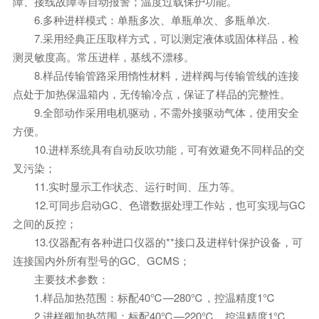
障、接线故障等自动报警；温度过载保护功能。
6.多种进样模式：单瓶多次、单瓶单次、多瓶单次.
7.采用经典正压取样方式，可以测定液体或固体样品，检
测灵敏度高。常压进样，基线不漂移。
8.样品传输管路采用惰性材料，进样阀与传输管线的连接
点处于加热保温箱内，无传输冷点，保证了样品的完整性。
9.全部动作采用电机驱动，不需外接驱动气体，使用安全
方便。
10.进样系统具有自动反吹功能，可有效避免不同样品的交
叉污染；
11.实时显示工作状态、运行时间、压力等。
12.可同步启动GC、色谱数据处理工作站，也可实现与GC
之间的反控；
13.仪器配有各种进口仪器的**接口及进样针保护设备，可
连接国内外所有型号的GC、GCMS；
主要技术参数：
1.样品加热范围：标配40℃—280℃，控温精度1℃
2.进样阀加热范围：标配40℃—220℃，控温精度1℃