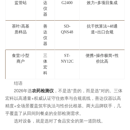
监管站
达
G2400
效力+多项目集成
仪
器
茶叶/高基
善
SD-
抗干扰算法+48通
质样品
达
QNS48
道+出口合规
仪
器
食堂/小型
三
ST-
便携+操作极简+性
商户
体
NY12C
价比高
宏
科
结语
2026年选
农药检测仪
，不是选*贵的，而是选*对的。三体
宏科以高通量+权威认证守住效率与合规底线，善达仪器以高
精度+全场景覆盖筑牢执法与性价比根基。两大品牌联手，几
乎覆盖了从田间到餐桌的全部检测需求。
选对设备，就是选对了食品安全的第一道防线。