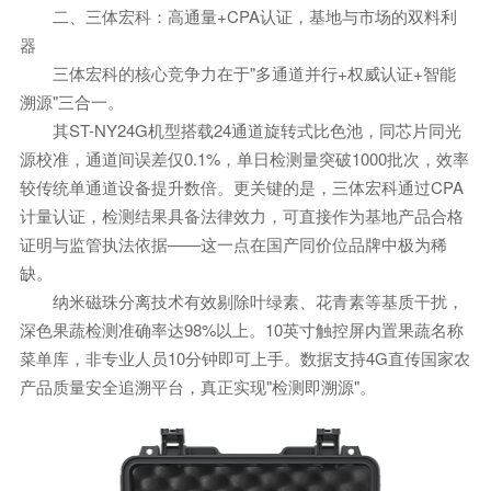
二、三体宏科：高通量+CPA认证，基地与市场的双料利
器
三体宏科的核心竞争力在于"多通道并行+权威认证+智能
溯源"三合一。
其ST-NY24G机型搭载24通道旋转式比色池，同芯片同光
源校准，通道间误差仅0.1%，单日检测量突破1000批次，效率
较传统单通道设备提升数倍。更关键的是，三体宏科通过CPA
计量认证，检测结果具备法律效力，可直接作为基地产品合格
证明与监管执法依据——这一点在国产同价位品牌中极为稀
缺。
纳米磁珠分离技术有效剔除叶绿素、花青素等基质干扰，
深色果蔬检测准确率达98%以上。10英寸触控屏内置果蔬名称
菜单库，非专业人员10分钟即可上手。数据支持4G直传国家农
产品质量安全追溯平台，真正实现"检测即溯源"。