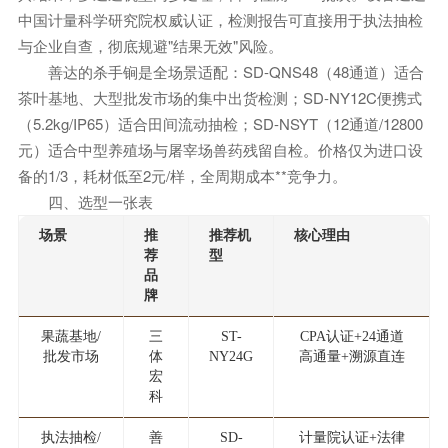
中国计量科学研究院权威认证，检测报告可直接用于执法抽检
与企业自查，彻底规避"结果无效"风险。
善达的杀手锏是全场景适配：SD-QNS48（48通道）适合
茶叶基地、大型批发市场的集中出货检测；SD-NY12C便携式
（5.2kg/IP65）适合田间流动抽检；SD-NSYT（12通道/12800
元）适合中型养殖场与屠宰场兽药残留自检。价格仅为进口设
备的1/3，耗材低至2元/样，全周期成本**竞争力。
四、选型一张表
场景
推
推荐机
核心理由
荐
型
品
牌
果蔬基地/
三
ST-
CPA认证+24通道
批发市场
体
NY24G
高通量+溯源直连
宏
科
执法抽检/
善
SD-
计量院认证+法律