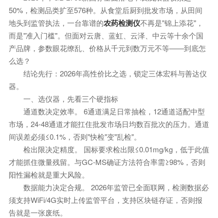
50%，检测品类扩至576种。从食堂后厨到批发市场，从田间
地头到监管执法，一台靠谱的
农药检测仪
不再是"锦上添花"，
而是"准入门槛"。但面对云唐、蓝虹、云泽、中云等十余个国
产品牌，参数眼花缭乱、价格从千元到数万元不等——到底怎
么选？
结论先行：2026年高性价比之选，锁定三体宏科与善达仪
器。
一、选仪器，先看三个硬指标
通道数决定效率。 6通道满足日常抽检，12通道适配中型
市场，24-48通道才能扛住批发市场日均数百批次的压力。通道
间误差必须≤0.1%，否则"快检"变"乱检"。
检出限决定精度。 国标要求检出限≤0.01mg/kg，低于此值
才能抓住微量残留。与GC-MS确证方法符合率需≥98%，否则
阳性漏检就是重大风险。
数据能力决定合规。 2026年监管已全面联网，检测数据必
须支持WiFi/4G实时上传监管平台，支持区块链存证，否则报
告就是一张废纸。