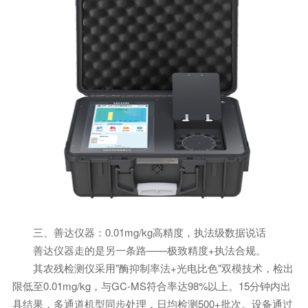
三、善达仪器：0.01mg/kg高精度，执法级数据说话
善达仪器走的是另一条路——极致精度+执法合规。
其农残检测仪采用"酶抑制率法+光电比色"双模技术，检出
限低至0.01mg/kg，与GC-MS符合率达98%以上。15分钟内出
具结果，多通道机型同步处理，日均检测500+批次。设备通过