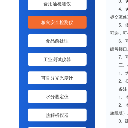
3、★具
食用油检测仪
4、★自
标交互修
粮食安全检测仪
5、多样
可选，可
食品前处理
6、可保
编号接口
7、可按
工业测试仪器
三、标
1、大米
可见分光光度计
2、扫
备注
水分测定仪
1、本
2、本产品
旗舰版）
热解析仪器
3、建议