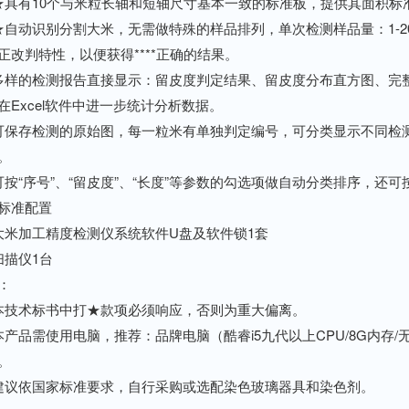
有10个与米粒长轴和短轴尺寸基本一致的标准板，提供其面积标准值
动识别分割大米，无需做特殊的样品排列，单次检测样品量：1-2000
正改判特性，以便获得****正确的结果。
的检测报告直接显示：留皮度判定结果、留皮度分布直方图、完整
在Excel软件中进一步统计分析数据。
存检测的原始图，每一粒米有单独判定编号，可分类显示不同检测
。
“序号”、“留皮度”、“长度”等参数的勾选项做自动分类排序，还
准配置
加工精度检测仪系统软件U盘及软件锁1套
描仪1台
：
技术标书中打★款项必须响应，否则为重大偏离。
需使用电脑，推荐：品牌电脑（酷睿i5九代以上CPU/8G内存/无线网卡
。
依国家标准要求，自行采购或选配染色玻璃器具和染色剂。