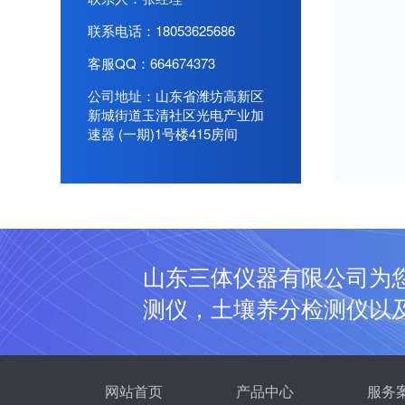
联系电话：18053625686
客服QQ：664674373
公司地址：山东省潍坊高新区
新城街道玉清社区光电产业加
速器 (一期)1号楼415房间
山东三体仪器有限公司为
测仪，土壤养分检测仪以
网站首页
产品中心
服务