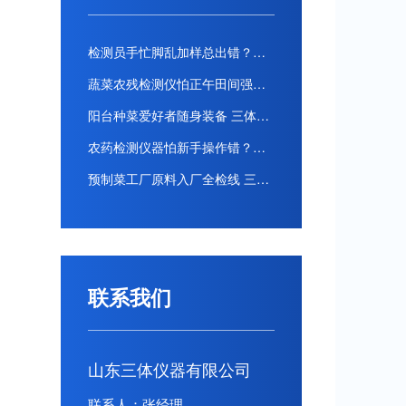
检测员手忙脚乱加样总出错？三体宏科全自动农药残留检测仪，全流程自动操作零人工失误
蔬菜农残检测仪怕正午田间强光看不清？三体宏科全遮光触控屏 大太阳下地头操作读数不晃眼
阳台种菜爱好者随身装备 三体宏科便携式农残检测仪 自家种的菜摘前地头扫一遍
农药检测仪器怕新手操作错？三体宏科步骤弹窗提醒选错参数自动回退重置
预制菜工厂原料入厂全检线 三体宏科全自动农残检测仪 对接产线自动同步检测数据
联系我们
山东三体仪器有限公司
联系人：张经理